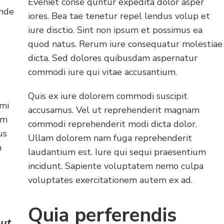
Eveniet conse quntur expedita dolor asper
unde
iores. Bea tae tenetur repel lendus volup et
iure disctio. Sint non ipsum et possimus ea
quod natus. Rerum iure consequatur molestiae
dicta. Sed dolores quibusdam aspernatur
commodi iure qui vitae accusantium.
Quis ex iure dolorem commodi suscipit
imi
accusamus. Vel ut reprehenderit magnam
um
commodi reprehenderit modi dicta dolor.
us
Ullam dolorem nam fuga reprehenderit
m
laudantium est. Iure qui sequi praesentium
incidunt. Sapiente voluptatem nemo culpa
voluptates exercitationem autem ex ad.
Quia perferendis
 ut