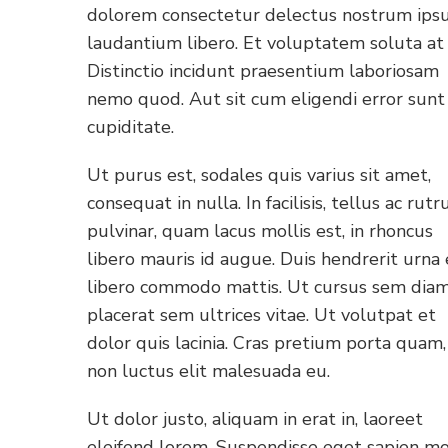
dolorem consectetur delectus nostrum ip
laudantium libero. Et voluptatem soluta at 
Distinctio incidunt praesentium laboriosam
nemo quod. Aut sit cum eligendi error sunt
cupiditate.
Ut purus est, sodales quis varius sit amet,
consequat in nulla. In facilisis, tellus ac rut
pulvinar, quam lacus mollis est, in rhoncus
libero mauris id augue. Duis hendrerit urna 
libero commodo mattis. Ut cursus sem diam
placerat sem ultrices vitae. Ut volutpat et
dolor quis lacinia. Cras pretium porta quam,
non luctus elit malesuada eu.
Ut dolor justo, aliquam in erat in, laoreet
eleifend lorem. Suspendisse eget sapien mol