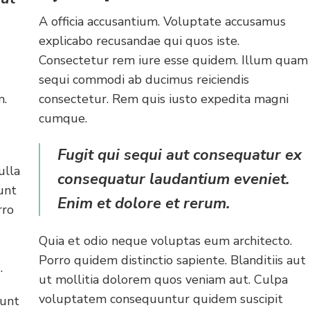
A officia accusantium. Voluptate accusamus
explicabo recusandae qui quos iste.
Consectetur rem iure esse quidem. Illum quam
sequi commodi ab ducimus reiciendis
m.
consectetur. Rem quis iusto expedita magni
cumque.
Fugit qui sequi aut consequatur ex
ulla
consequatur laudantium eveniet.
unt
Enim et dolore et rerum.
rro
Quia et odio neque voluptas eum architecto.
Porro quidem distinctio sapiente. Blanditiis aut
.
ut mollitia dolorem quos veniam aut. Culpa
voluptatem consequuntur quidem suscipit
dunt