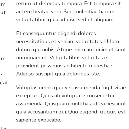
rerum ut delectus tempora. Est tempora sit
sum
autem beatae vero. Sed molestiae harum
ut.
voluptatibus quia adipisci sed et aliquam.
Et consequuntur eligendi dolores
necessitatibus et veniam voluptates. Ullam
dolore qui nobis. Atque enim aut enim et sunt
numquam ut. Voluptatibus voluptas et
rum
provident possimus architecto molestiae.
Adipisci suscipit quia doloribus iste.
et
, at
Voluptas omnis quo vel assumenda fugit vitae
excepturi. Quos ab voluptate consectetur
assumenda. Quisquam mollitia aut ea nesciunt
quia accusantium qui. Quo eligendi ut quis est
sapiente explicabo.
lis,