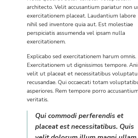
architecto. Velit accusantium pariatur non 
exercitationem placeat. Laudantium labore
nihil sed inventore quia aut. Est molestiae
perspiciatis assumenda vel ipsam nulla
exercitationem.
Explicabo sed exercitationem harum omnis.
Exercitationem ut dignissimos tempore. An
velit ut placeat et necessitatibus voluptat
recusandae. Qui occaecati totam voluptatib
asperiores. Rem tempore porro accusantiu
veritatis.
Qui commodi perferendis et
placeat est necessitatibus. Quis
velit dolorum illum magni ullam