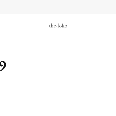
the-loko
9