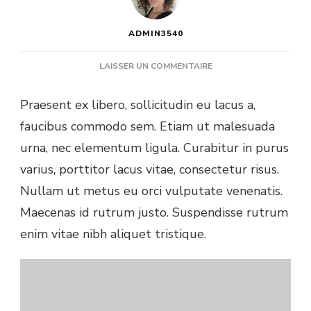
ADMIN3540
SUR
LAISSER UN COMMENTAIRE
WAKE
YOUR
Praesent ex libero, sollicitudin eu lacus a,
SKIN
faucibus commodo sem. Etiam ut malesuada
UP
WITH
urna, nec elementum ligula. Curabitur in purus
MUD
varius, porttitor lacus vitae, consectetur risus.
FACIAL
THERAPIES
Nullam ut metus eu orci vulputate venenatis.
Maecenas id rutrum justo. Suspendisse rutrum
enim vitae nibh aliquet tristique.