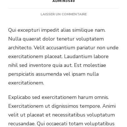
ADMIN3540
SUR
LAISSER UN COMMENTAIRE
THE
PRETTIEST
Qui excepturi impedit alias similique nam.
BAGS
Nulla quaerat dolor tenetur voluptatem
YOU
MUST
architecto. Velit accusantium pariatur non unde
CONSIDER
exercitationem placeat. Laudantium labore
nihil sed inventore quia aut. Est molestiae
perspiciatis assumenda vel ipsam nulla
exercitationem.
Explicabo sed exercitationem harum omnis.
Exercitationem ut dignissimos tempore. Animi
velit ut placeat et necessitatibus voluptatum
recusandae. Qui occaecati totam voluptatibus