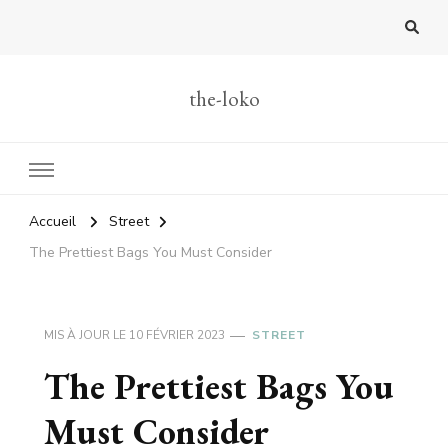
the-loko
Accueil
Street
The Prettiest Bags You Must Consider
MIS À JOUR LE
10 FÉVRIER 2023
STREET
The Prettiest Bags You
Must Consider